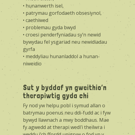
• hunanwerth isel,
• patrymau gorfodaeth obsesiynol,
• caethiwed
• problemau gyda bwyd
• croesi penderfyniadau sy’n newid
bywydau fel ysgariad neu newidiadau
gyrfa
• meddyliau hunanladdol a hunan-
niweidio
Sut y byddaf yn gweithio’n
therapiwtig gyda chi
Fy nod yw helpu pobl i symud allan o
batrymau poenus neu ddi-fudd ac i fyw
bywyd llawnach a mwy boddhaus. Mae
fy agwedd at therapi wedi’i theilwra i
weddu i’ch ffordd unigryw o fod yn y