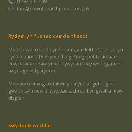
01792 232 439
info@downtoearthproject.org.uk
Rydym yn fusnes cymdeithasol
Mae Down to Earth yn fenter gymdeithasol arobryn
sydd â hanes 15 mlynedd o gefnogi pobl i sicrhau
newid cadarnhaol yn eu bywydau trwy weithgarwch
awyr agored ystyrlon.
Mae pob ceiniog a enillwn yn mynd at gefnogi ein
gwaith sy’n newid bywydau a chreu byd gwell a mwy
disglair.
Swyddi Diweddar