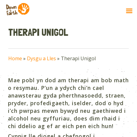
Skip
to
THERAPI UNIGOL
main
content
Home
»
Dysgu a Lles
»
Therapi Unigol
Mae pobl yn dod am therapi am bob math
o resymau. P’un a ydych chi’n cael
anawsterau gyda pherthnasoedd, straen,
pryder, profedigaeth, iselder, dod o hyd
i’ch pwrpas mewn bywyd neu gaethiwed i
alcohol neu gyffuriau, does dim rhaid i
chi ddelio ag ef ar eich pen eich hun!
Cynnig lle diogel a chefnogol i