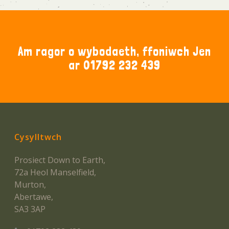
Am ragor o wybodaeth, ffoniwch Jen
ar 01792 232 439
Cysylltwch
Prosiect Down to Earth,
72a Heol Manselfield,
Murton,
Abertawe,
SA3 3AP