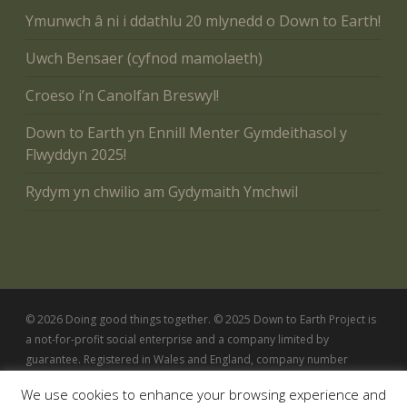
Ymunwch â ni i ddathlu 20 mlynedd o Down to Earth!
Uwch Bensaer (cyfnod mamolaeth)
Croeso i’n Canolfan Breswyl!
Down to Earth yn Ennill Menter Gymdeithasol y
Flwyddyn 2025!
Rydym yn chwilio am Gydymaith Ymchwil
© 2026 Doing good things together. © 2025 Down to Earth Project is
a not-for-profit social enterprise and a company limited by
guarantee. Registered in Wales and England, company number
5342802
We use cookies to enhance your browsing experience and