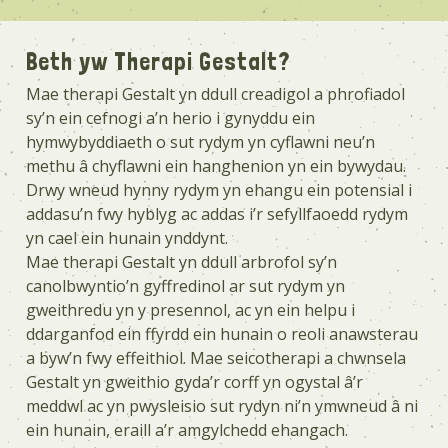
Beth yw Therapi Gestalt?
Mae therapi Gestalt yn ddull creadigol a phrofiadol
sy’n ein cefnogi a’n herio i gynyddu ein
hymwybyddiaeth o sut rydym yn cyflawni neu’n
methu â chyflawni ein hanghenion yn ein bywydau.
Drwy wneud hynny rydym yn ehangu ein potensial i
addasu’n fwy hyblyg ac addas i’r sefyllfaoedd rydym
yn cael ein hunain ynddynt.
Mae therapi Gestalt yn ddull arbrofol sy’n
canolbwyntio’n gyffredinol ar sut rydym yn
gweithredu yn y presennol, ac yn ein helpu i
ddarganfod ein ffyrdd ein hunain o reoli anawsterau
a byw’n fwy effeithiol. Mae seicotherapi a chwnsela
Gestalt yn gweithio gyda’r corff yn ogystal â’r
meddwl ac yn pwysleisio sut rydyn ni’n ymwneud â ni
ein hunain, eraill a’r amgylchedd ehangach.