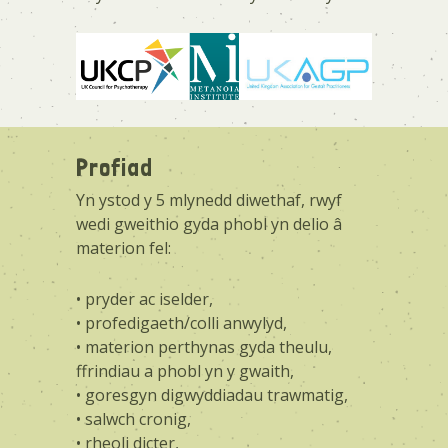
Profiad
Yn ystod y 5 mlynedd diwethaf, rwyf
wedi gweithio gyda phobl yn delio â
materion fel:
• pryder ac iselder,
• profedigaeth/colli anwylyd,
• materion perthynas gyda theulu,
ffrindiau a phobl yn y gwaith,
• goresgyn digwyddiadau trawmatig,
• salwch cronig,
• rheoli dicter,