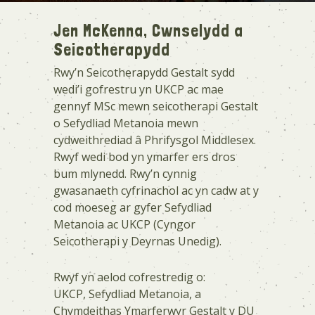
Jen McKenna, Cwnselydd a
Seicotherapydd
Rwy’n Seicotherapydd Gestalt sydd
wedi’i gofrestru yn UKCP ac mae
gennyf MSc mewn seicotherapi Gestalt
o Sefydliad Metanoia mewn
cydweithrediad â Phrifysgol Middlesex.
Rwyf wedi bod yn ymarfer ers dros
bum mlynedd. Rwy’n cynnig
gwasanaeth cyfrinachol ac yn cadw at y
cod moeseg ar gyfer Sefydliad
Metanoia ac UKCP (Cyngor
Seicotherapi y Deyrnas Unedig).
Rwyf yn aelod cofrestredig o:
UKCP, Sefydliad Metanoia, a
Chymdeithas Ymarferwyr Gestalt y DU