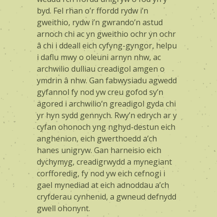
byd. Fel rhan o’r ffordd rydw i’n
gweithio, rydw i’n gwrando’n astud
arnoch chi ac yn gweithio ochr yn ochr
â chi i ddeall eich cyfyng-gyngor, helpu
i daflu mwy o oleuni arnyn nhw, ac
archwilio dulliau creadigol amgen o
ymdrin â nhw. Gan fabwysiadu agwedd
gyfannol fy nod yw creu gofod sy’n
agored i archwilio’n greadigol gyda chi
yr hyn sydd gennych. Rwy’n edrych ar y
cyfan ohonoch yng nghyd-destun eich
anghenion, eich gwerthoedd a’ch
hanes unigryw. Gan harneisio eich
dychymyg, creadigrwydd a mynegiant
corfforedig, fy nod yw eich cefnogi i
gael mynediad at eich adnoddau a’ch
cryfderau cynhenid, a gwneud defnydd
gwell ohonynt.