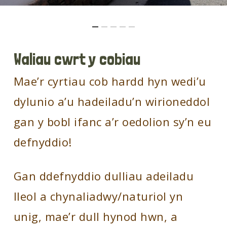
Waliau cwrt y cobiau
Mae’r cyrtiau cob hardd hyn wedi’u
dylunio a’u hadeiladu’n wirioneddol
gan y bobl ifanc a’r oedolion sy’n eu
defnyddio!
Gan ddefnyddio dulliau adeiladu
lleol a chynaliadwy/naturiol yn
unig, mae’r dull hynod hwn, a