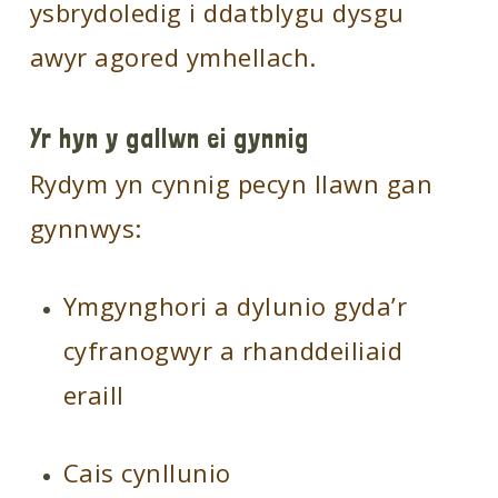
ysbrydoledig i ddatblygu dysgu
awyr agored ymhellach.
Yr hyn y gallwn ei gynnig
Rydym yn cynnig pecyn llawn gan
gynnwys:
Ymgynghori a dylunio gyda’r
cyfranogwyr a rhanddeiliaid
eraill
Cais cynllunio