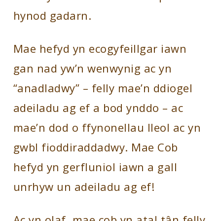
hynod gadarn.
Mae hefyd yn ecogyfeillgar iawn
gan nad yw’n wenwynig ac yn
“anadladwy” – felly mae’n ddiogel
adeiladu ag ef a bod ynddo – ac
mae’n dod o ffynonellau lleol ac yn
gwbl fioddiraddadwy. Mae Cob
hefyd yn gerfluniol iawn a gall
unrhyw un adeiladu ag ef!
Ac yn olaf, mae cob yn atal tân felly