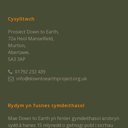
Cysylltwch
Prosiect Down to Earth,
72a Heol Manselfield,
Murton,
Abertawe,
SA3 3AP
01792 232 439
info@downtoearthproject.org.uk
Rydym yn fusnes cymdeithasol
Mae Down to Earth yn fenter gymdeithasol arobryn
sydd â hanes 15 mlynedd o gefnogi pobl i sicrhau