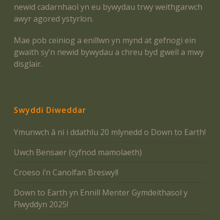
newid cadarnhaol yn eu bywydau trwy weithgarwch
awyr agored ystyrlon.
Mae pob ceiniog a enillwn yn mynd at gefnogi ein
gwaith sy’n newid bywydau a chreu byd gwell a mwy
disglair.
Swyddi Diweddar
Ymunwch â ni i ddathlu 20 mlynedd o Down to Earth!
Uwch Bensaer (cyfnod mamolaeth)
Croeso i’n Canolfan Breswyl!
Down to Earth yn Ennill Menter Gymdeithasol y
Flwyddyn 2025!