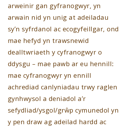
arweinir gan gyfranogwyr, yn
arwain nid yn unig at adeiladau
sy’n syfrdanol ac ecogyfeillgar, ond
mae hefyd yn trawsnewid
dealltwriaeth y cyfranogwyr o
ddysgu – mae pawb ar eu hennill:
mae cyfranogwyr yn ennill
achrediad canlyniadau trwy raglen
gynhwysol a deniadol a’r
sefydliad/ysgol/grŵp cymunedol yn
y pen draw ag adeilad hardd ac