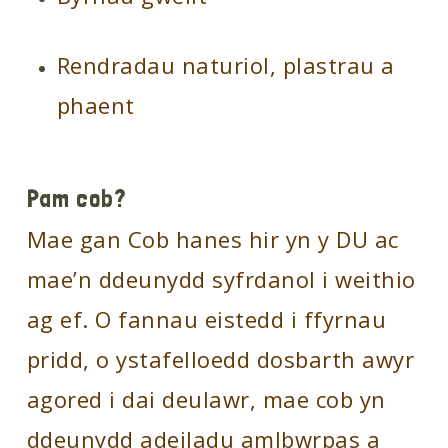
Rendradau naturiol, plastrau a
phaent
Pam cob?
Mae gan Cob hanes hir yn y DU ac
mae’n ddeunydd syfrdanol i weithio
ag ef. O fannau eistedd i ffyrnau
pridd, o ystafelloedd dosbarth awyr
agored i dai deulawr, mae cob yn
ddeunydd adeiladu amlbwrpas a