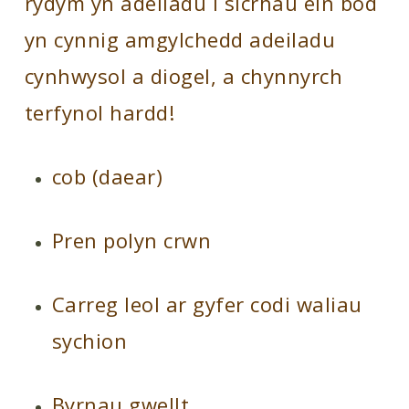
rydym yn adeiladu i sicrhau ein bod
yn cynnig amgylchedd adeiladu
cynhwysol a diogel, a chynnyrch
terfynol hardd!
cob (daear)
Pren polyn crwn
Carreg leol ar gyfer codi waliau
sychion
Byrnau gwellt