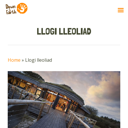
Skip
to
LLOGI LLEOLIAD
main
content
Home
»
Llogi lleoliad