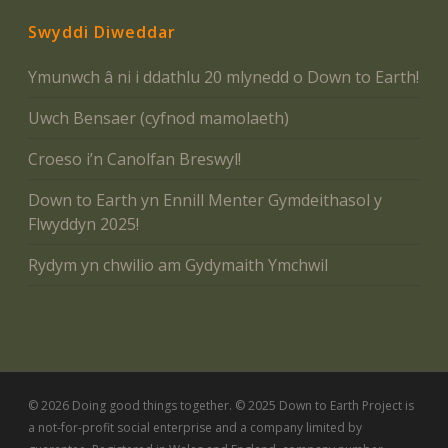
Swyddi Diweddar
Ymunwch â ni i ddathlu 20 mlynedd o Down to Earth!
Uwch Bensaer (cyfnod mamolaeth)
Croeso i’n Canolfan Breswyl!
Down to Earth yn Ennill Menter Gymdeithasol y
Flwyddyn 2025!
Rydym yn chwilio am Gydymaith Ymchwil
© 2026 Doing good things together. © 2025 Down to Earth Project is
a not-for-profit social enterprise and a company limited by