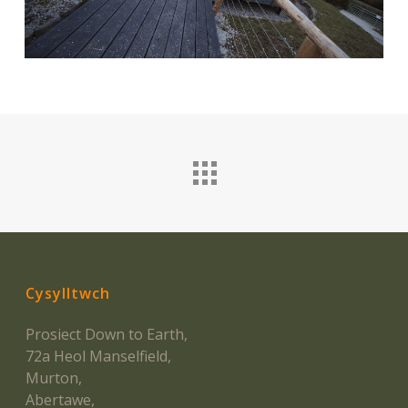
Cysylltwch
Prosiect Down to Earth,
72a Heol Manselfield,
Murton,
Abertawe,