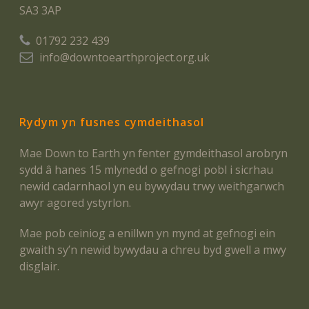
SA3 3AP
01792 232 439
info@downtoearthproject.org.uk
Rydym yn fusnes cymdeithasol
Mae Down to Earth yn fenter gymdeithasol arobryn
sydd â hanes 15 mlynedd o gefnogi pobl i sicrhau
newid cadarnhaol yn eu bywydau trwy weithgarwch
awyr agored ystyrlon.
Mae pob ceiniog a enillwn yn mynd at gefnogi ein
gwaith sy’n newid bywydau a chreu byd gwell a mwy
disglair.