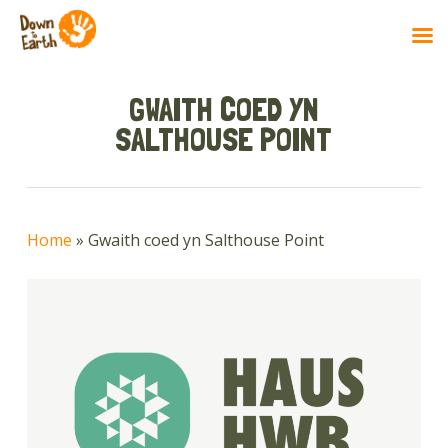
Skip
to
GWAITH COED YN
main
SALTHOUSE POINT
content
Home
»
Gwaith coed yn Salthouse Point