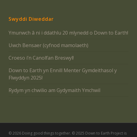
Swyddi Diweddar
Ymunwch â ni i ddathlu 20 mlynedd o Down to Earth!
Uwch Bensaer (cyfnod mamolaeth)
Croeso i’n Canolfan Breswyl!
Down to Earth yn Ennill Menter Gymdeithasol y
Flwyddyn 2025!
Rydym yn chwilio am Gydymaith Ymchwil
© 2026 Doing good things together. © 2025 Down to Earth Project is