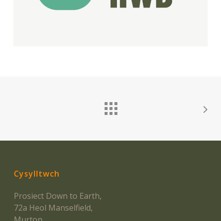
Cysylltwch
Prosiect Down to Earth,
72a Heol Manselfield,
Murton,