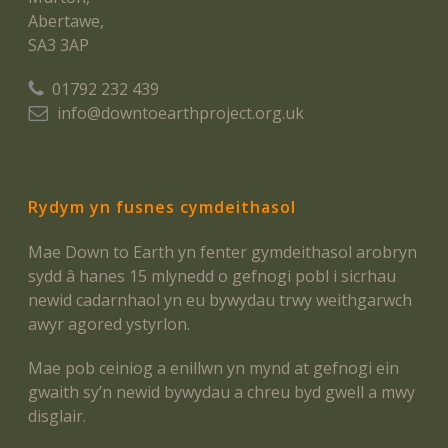
Abertawe,
SA3 3AP
01792 232 439
info@downtoearthproject.org.uk
Rydym yn fusnes cymdeithasol
Mae Down to Earth yn fenter gymdeithasol arobryn
sydd â hanes 15 mlynedd o gefnogi pobl i sicrhau
newid cadarnhaol yn eu bywydau trwy weithgarwch
awyr agored ystyrlon.
Mae pob ceiniog a enillwn yn mynd at gefnogi ein
gwaith sy’n newid bywydau a chreu byd gwell a mwy
disglair.