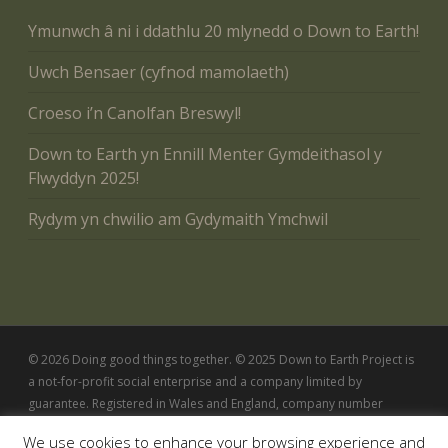
Ymunwch â ni i ddathlu 20 mlynedd o Down to Earth!
Uwch Bensaer (cyfnod mamolaeth)
Croeso i’n Canolfan Breswyl!
Down to Earth yn Ennill Menter Gymdeithasol y
Flwyddyn 2025!
Rydym yn chwilio am Gydymaith Ymchwil
© 2026 Doing good things together. © 2025 Down to Earth Project is
a not-for-profit social enterprise and a company limited by
guarantee. Registered in Wales and England, company number
5342802
We use cookies to enhance your browsing experience and