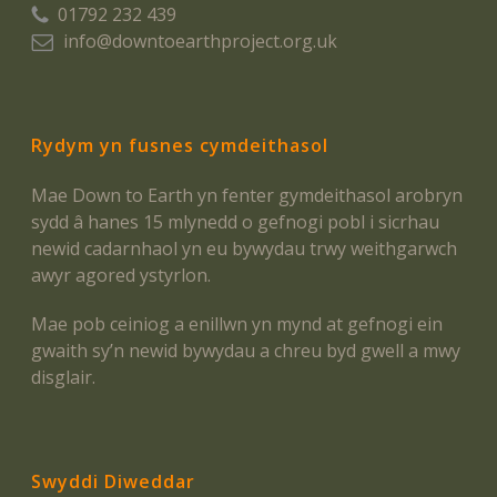
01792 232 439
info@downtoearthproject.org.uk
Rydym yn fusnes cymdeithasol
Mae Down to Earth yn fenter gymdeithasol arobryn
sydd â hanes 15 mlynedd o gefnogi pobl i sicrhau
newid cadarnhaol yn eu bywydau trwy weithgarwch
awyr agored ystyrlon.
Mae pob ceiniog a enillwn yn mynd at gefnogi ein
gwaith sy’n newid bywydau a chreu byd gwell a mwy
disglair.
Swyddi Diweddar