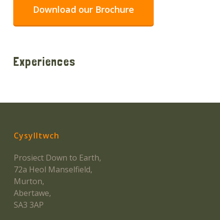
Download our Brochure
Experiences
Cysylltwch
Prosiect Down to Earth,
72a Heol Manselfield,
Murton,
Abertawe,
SA3 3AP