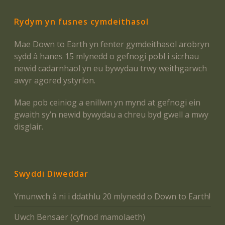
Rydym yn fusnes cymdeithasol
Mae Down to Earth yn fenter gymdeithasol arobryn
sydd â hanes 15 mlynedd o gefnogi pobl i sicrhau
newid cadarnhaol yn eu bywydau trwy weithgarwch
awyr agored ystyrlon.
Mae pob ceiniog a enillwn yn mynd at gefnogi ein
gwaith sy’n newid bywydau a chreu byd gwell a mwy
disglair.
Swyddi Diweddar
Ymunwch â ni i ddathlu 20 mlynedd o Down to Earth!
Uwch Bensaer (cyfnod mamolaeth)