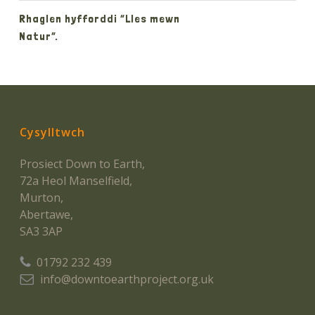
Rhaglen hyfforddi “Lles mewn
Natur”.
Cysylltwch
Prosiect Down to Earth,
72a Heol Manselfield,
Murton,
Abertawe,
SA3 3AP
01792 232 439
info@downtoearthproject.org.uk