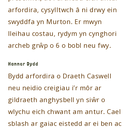
arfordira, cysylltwch â ni drwy ein
swyddfa yn Murton. Er mwyn
lleihau costau, rydym yn cynghori
archeb grŵp o 6 o bobl neu fwy.
Hanner Dydd
Bydd arfordira o Draeth Caswell
neu neidio creigiau i’r môr ar
gildraeth anghysbell yn siŵr o
wlychu eich chwant am antur. Cael
sblash ar gaiac eistedd ar ei ben ac