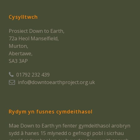
Cysylltwch
Prosiect Down to Earth,
72a Heol Manselfield,
Murton,
Abertawe,
SA3 3AP
01792 232 439
info@downtoearthproject.org.uk
Rydym yn fusnes cymdeithasol
Mae Down to Earth yn fenter gymdeithasol arobryn
sydd â hanes 15 mlynedd o gefnogi pobl i sicrhau