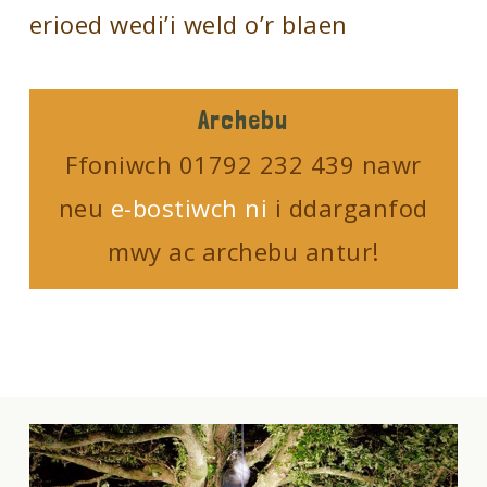
erioed wedi’i weld o’r blaen
Archebu
Ffoniwch 01792 232 439 nawr
neu
e-bostiwch ni
i ddarganfod
mwy ac archebu antur!