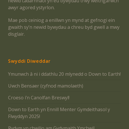
newid cadarnhaol yn eu bywydau trwy weithgarwch
awyr agored ystyrlon.
Mae pob ceiniog a enillwn yn mynd at gefnogi ein
gwaith sy’n newid bywydau a chreu byd gwell a mwy
disglair.
Swyddi Diweddar
Ymunwch â ni i ddathlu 20 mlynedd o Down to Earth!
Uwch Bensaer (cyfnod mamolaeth)
Croeso i’n Canolfan Breswyl!
Down to Earth yn Ennill Menter Gymdeithasol y
Flwyddyn 2025!
Rydym yn chwilio am Gydymaith Ymchwil