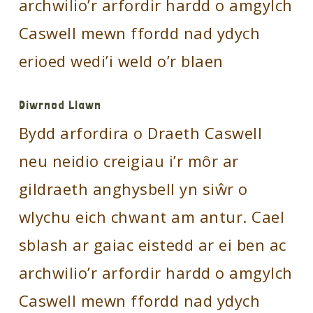
archwilio’r arfordir hardd o amgylch
Caswell mewn ffordd nad ydych
erioed wedi’i weld o’r blaen
Diwrnod Llawn
Bydd arfordira o Draeth Caswell
neu neidio creigiau i’r môr ar
gildraeth anghysbell yn siŵr o
wlychu eich chwant am antur. Cael
sblash ar gaiac eistedd ar ei ben ac
archwilio’r arfordir hardd o amgylch
Caswell mewn ffordd nad ydych