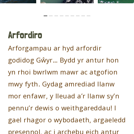
Arfordiro
Arforgampau ar hyd arfordir
godidog Gŵyr… Bydd yr antur hon
yn rhoi bwrlwm mawr ac atgofion
mwy fyth. Gydag amrediad llanw
mor enfawr, y lleuad a’r llanw sy’n
pennu’r dewis o weithgareddau! I
gael rhagor o wybodaeth, argaeledd
presennol, ac i archebu eich antur