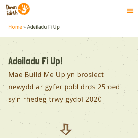
Skip
Home
»
Adeiladu Fi Up
to
main
content
Adeiladu Fi Up!
Mae Build Me Up yn brosiect
newydd ar gyfer pobl dros 25 oed
sy’n rhedeg trwy gydol 2020