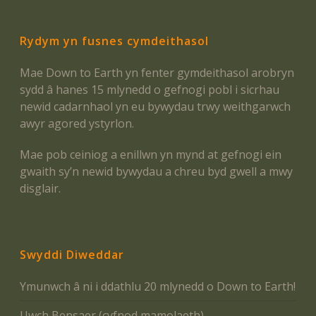
Rydym yn fusnes cymdeithasol
Mae Down to Earth yn fenter gymdeithasol arobryn
sydd â hanes 15 mlynedd o gefnogi pobl i sicrhau
newid cadarnhaol yn eu bywydau trwy weithgarwch
awyr agored ystyrlon.
Mae pob ceiniog a enillwn yn mynd at gefnogi ein
gwaith sy’n newid bywydau a chreu byd gwell a mwy
disglair.
Swyddi Diweddar
Ymunwch â ni i ddathlu 20 mlynedd o Down to Earth!
Uwch Bensaer (cyfnod mamolaeth)