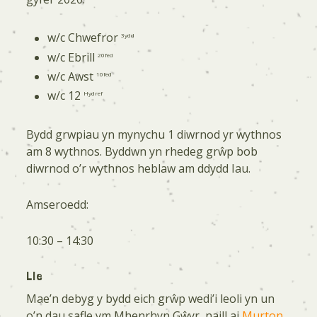
w/c Chwefror
3ydd
w/c Ebrill
20fed
w/c Awst
10fed
w/c 12
Hydref
Bydd grwpiau yn mynychu 1 diwrnod yr wythnos
am 8 wythnos. Byddwn yn rhedeg grŵp bob
diwrnod o’r wythnos heblaw am ddydd Iau.
Amseroedd:
10:30 – 14:30
Lle
Mae’n debyg y bydd eich grŵp wedi’i leoli yn un
o’n dau safle ym Mhenrhyn Gŵyr, naill ai
Murton