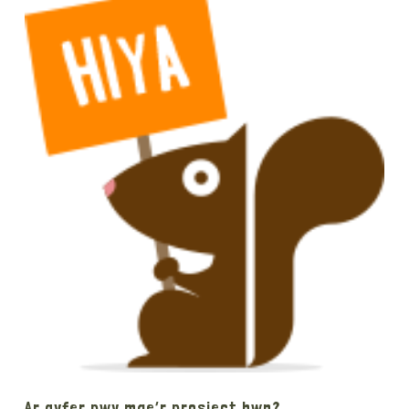
Ar gyfer pwy mae’r prosiect hwn?