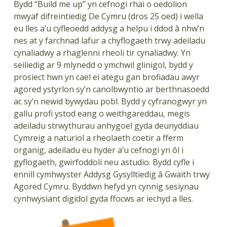
Bydd “Build me up” yn cefnogi rhai o oedolion
mwyaf difreintiedig De Cymru (dros 25 oed) i wella
eu lles a’u cyfleoedd addysg a helpu i ddod â nhw’n
nes at y farchnad lafur a chyflogaeth trwy adeiladu
cynaliadwy a rhaglenni rheoli tir cynaliadwy. Yn
seiliedig ar 9 mlynedd o ymchwil glinigol, bydd y
prosiect hwn yn cael ei ategu gan brofiadau awyr
agored ystyrlon sy’n canolbwyntio ar berthnasoedd
ac sy’n newid bywydau pobl. Bydd y cyfranogwyr yn
gallu profi ystod eang o weithgareddau, megis
adeiladu strwythurau anhygoel gyda deunyddiau
Cymreig a naturiol a rheolaeth coetir a fferm
organig, adeiladu eu hyder a’u cefnogi yn ôl i
gyflogaeth, gwirfoddoli neu astudio. Bydd cyfle i
ennill cymhwyster Addysg Gysylltiedig â Gwaith trwy
Agored Cymru. Byddwn hefyd yn cynnig sesiynau
cynhwysiant digidol gyda ffocws ar iechyd a lles.