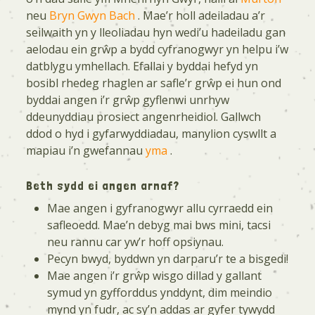
neu
Bryn Gwyn Bach
. Mae’r holl adeiladau a’r
seilwaith yn y lleoliadau hyn wedi’u hadeiladu gan
aelodau ein grŵp a bydd cyfranogwyr yn helpu i’w
datblygu ymhellach. Efallai y byddai hefyd yn
bosibl rhedeg rhaglen ar safle’r grŵp ei hun ond
byddai angen i’r grŵp gyflenwi unrhyw
ddeunyddiau prosiect angenrheidiol. Gallwch
ddod o hyd i gyfarwyddiadau, manylion cyswllt a
mapiau i’n gwefannau
yma
.
Beth sydd ei angen arnaf?
Mae angen i gyfranogwyr allu cyrraedd ein
safleoedd. Mae’n debyg mai bws mini, tacsi
neu rannu car yw’r hoff opsiynau.
Pecyn bwyd, byddwn yn darparu’r te a bisgedi!
Mae angen i’r grŵp wisgo dillad y gallant
symud yn gyfforddus ynddynt, dim meindio
mynd yn fudr, ac sy’n addas ar gyfer tywydd