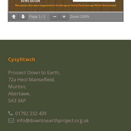
Page
1
/
1
Zoom
100%
Cysylltwch
Prosiect Down to Earth,
72a Heol Manselfield,
Murton,
Abertawe,
SA3 3AP
01792 232 439
info@downtoearthproject.org.uk