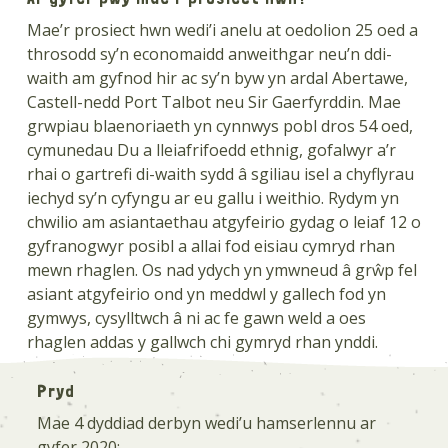
Mae’r prosiect hwn wedi’i anelu at oedolion 25 oed a
throsodd sy’n economaidd anweithgar neu’n ddi-
waith am gyfnod hir ac sy’n byw yn ardal Abertawe,
Castell-nedd Port Talbot neu Sir Gaerfyrddin. Mae
grwpiau blaenoriaeth yn cynnwys pobl dros 54 oed,
cymunedau Du a lleiafrifoedd ethnig, gofalwyr a’r
rhai o gartrefi di-waith sydd â sgiliau isel a chyflyrau
iechyd sy’n cyfyngu ar eu gallu i weithio. Rydym yn
chwilio am asiantaethau atgyfeirio gydag o leiaf 12 o
gyfranogwyr posibl a allai fod eisiau cymryd rhan
mewn rhaglen. Os nad ydych yn ymwneud â grŵp fel
asiant atgyfeirio ond yn meddwl y gallech fod yn
gymwys, cysylltwch â ni ac fe gawn weld a oes
rhaglen addas y gallwch chi gymryd rhan ynddi.
Pryd
Mae 4 dyddiad derbyn wedi’u hamserlennu ar
gyfer 2020: