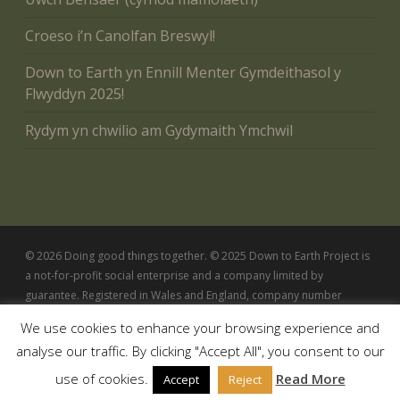
Croeso i’n Canolfan Breswyl!
Down to Earth yn Ennill Menter Gymdeithasol y
Flwyddyn 2025!
Rydym yn chwilio am Gydymaith Ymchwil
© 2026 Doing good things together. © 2025 Down to Earth Project is
a not-for-profit social enterprise and a company limited by
guarantee. Registered in Wales and England, company number
5342802
We use cookies to enhance your browsing experience and
analyse our traffic. By clicking "Accept All", you consent to our
use of cookies.
Read More
Accept
Reject
Cymraeg
English