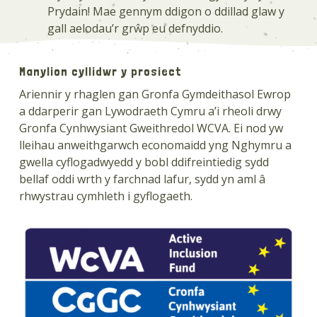
Prydain! Mae gennym ddigon o ddillad glaw y
gall aelodau’r grŵp eu defnyddio.
Manylion cyllidwr y prosiect
Ariennir y rhaglen gan Gronfa Gymdeithasol Ewrop
a ddarperir gan Lywodraeth Cymru a’i rheoli drwy
Gronfa Cynhwysiant Gweithredol WCVA. Ei nod yw
lleihau anweithgarwch economaidd yng Nghymru a
gwella cyflogadwyedd y bobl ddifreintiedig sydd
bellaf oddi wrth y farchnad lafur, sydd yn aml â
rhwystrau cymhleth i gyflogaeth.